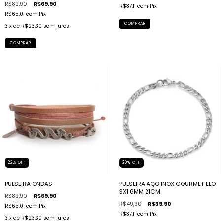
R$89,90
R$69,90
R$37,11
com
Pix
R$65,01
com
Pix
COMPRAR
3
x de
R$23,30
sem juros
COMPRAR
22
%
OFF
20
%
OFF
PULSEIRA ONDAS
PULSEIRA AÇO INOX GOURMET ELO
3X1 6MM 21CM
R$89,90
R$69,90
R$49,90
R$39,90
R$65,01
com
Pix
R$37,11
com
Pix
3
x de
R$23,30
sem juros