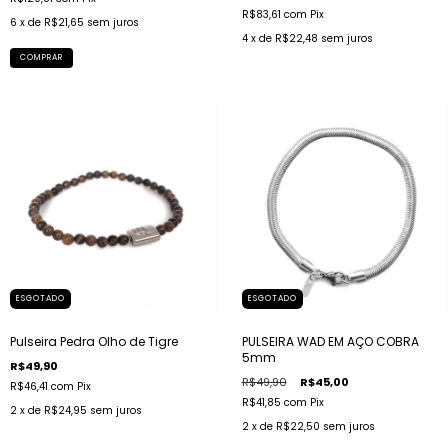
R$83,61
com
Pix
6
x de
R$21,65
sem juros
4
x de
R$22,48
sem juros
COMPRAR
ESGOTADO
ESGOTADO
Pulseira Pedra Olho de Tigre
PULSEIRA WAD EM AÇO COBRA
5mm
R$49,90
R$49,90
R$45,00
R$46,41
com
Pix
R$41,85
com
Pix
2
x de
R$24,95
sem juros
2
x de
R$22,50
sem juros