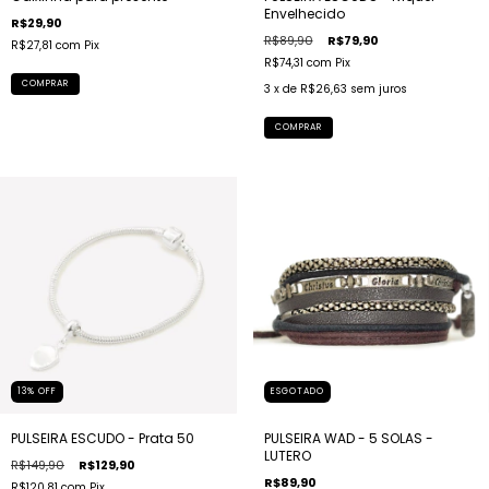
Envelhecido
R$29,90
R$89,90
R$79,90
R$27,81
com
Pix
R$74,31
com
Pix
COMPRAR
3
x de
R$26,63
sem juros
COMPRAR
13
%
OFF
ESGOTADO
PULSEIRA ESCUDO - Prata 50
PULSEIRA WAD - 5 SOLAS -
LUTERO
R$149,90
R$129,90
R$89,90
R$120,81
com
Pix