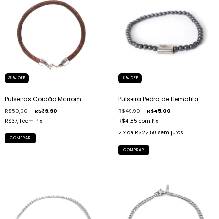
20
%
OFF
10
%
OFF
Pulseiras Cordão Marrom
Pulseira Pedra de Hematita
R$50,00
R$39,90
R$49,90
R$45,00
R$37,11
com
Pix
R$41,85
com
Pix
2
x de
R$22,50
sem juros
COMPRAR