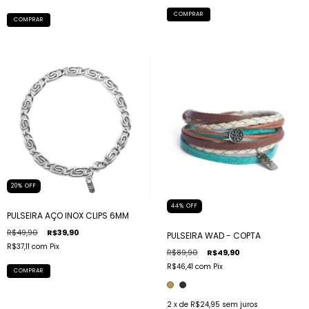
COMPRAR
COMPRAR
20
%
OFF
44
%
OFF
PULSEIRA AÇO INOX CLIPS 6MM
R$49,90
R$39,90
PULSEIRA WAD - COPTA
R$37,11
com
Pix
R$89,90
R$49,90
R$46,41
com
Pix
COMPRAR
2
x de
R$24,95
sem juros