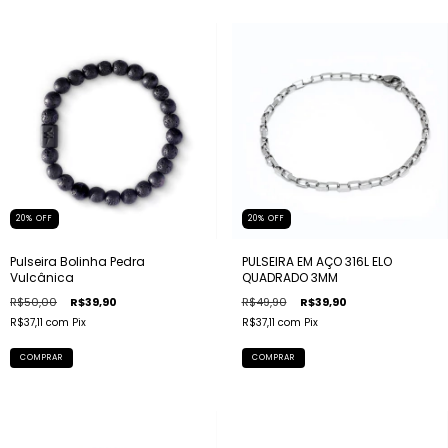
20
%
OFF
20
%
OFF
Pulseira Bolinha Pedra
PULSEIRA EM AÇO 316L ELO
Vulcânica
QUADRADO 3MM
R$50,00
R$39,90
R$49,90
R$39,90
R$37,11
com
Pix
R$37,11
com
Pix
COMPRAR