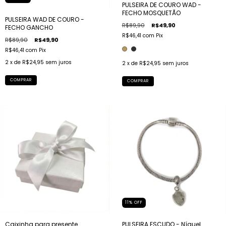
PULSEIRA DE COURO WAD -
FECHO MOSQUETÃO
PULSEIRA WAD DE COURO -
R$89,90
R$49,90
FECHO GANCHO
R$46,41
com
Pix
R$89,90
R$49,90
R$46,41
com
Pix
2
x de
R$24,95
sem juros
2
x de
R$24,95
sem juros
COMPRAR
COMPRAR
11
%
OFF
Caixinha para presente
PULSEIRA ESCUDO - Níquel