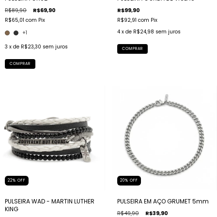
R$89,90
R$69,90
R$99,90
R$65,01
com
Pix
R$92,91
com
Pix
4
x de
R$24,98
sem juros
+1
3
x de
R$23,30
sem juros
COMPRAR
COMPRAR
22
%
OFF
20
%
OFF
PULSEIRA WAD - MARTIN LUTHER
PULSEIRA EM AÇO GRUMET 5mm
KING
R$49,90
R$39,90