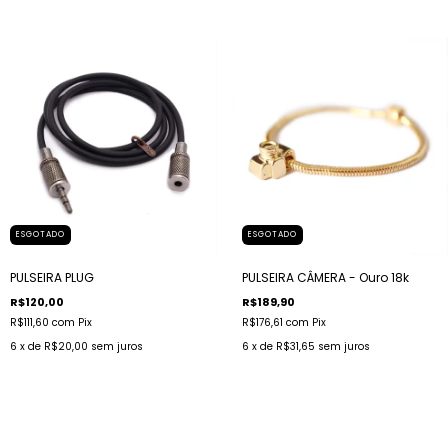
ESGOTADO
ESGOTADO
PULSEIRA PLUG
PULSEIRA CÂMERA - Ouro 18k
R$120,00
R$189,90
R$111,60
com
Pix
R$176,61
com
Pix
6
x de
R$20,00
sem juros
6
x de
R$31,65
sem juros