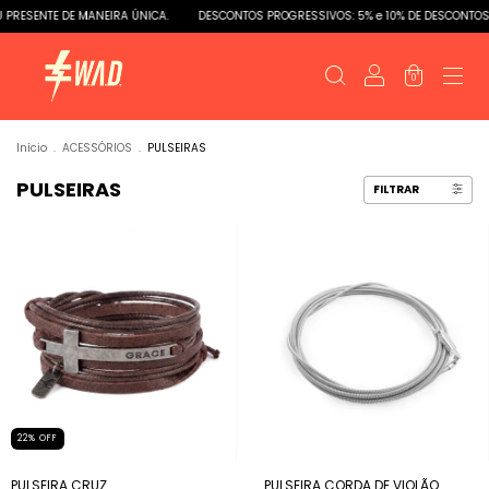
E DE MANEIRA ÚNICA.
DESCONTOS PROGRESSIVOS: 5% e 10% DE DESCONTOS
SEU
0
Início
.
ACESSÓRIOS
.
PULSEIRAS
PULSEIRAS
FILTRAR
22
%
OFF
PULSEIRA CRUZ
PULSEIRA CORDA DE VIOLÃO