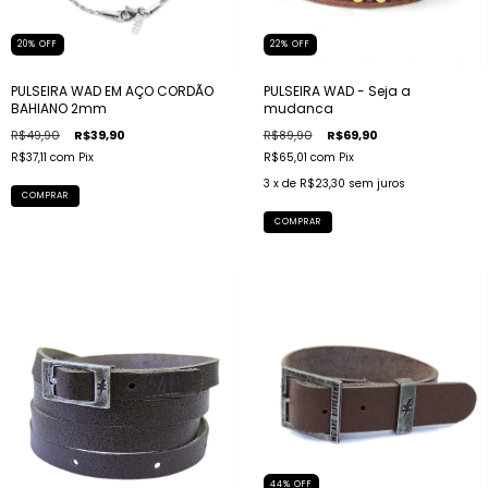
20
%
OFF
22
%
OFF
PULSEIRA WAD EM AÇO CORDÃO
PULSEIRA WAD - Seja a
BAHIANO 2mm
mudanca
R$49,90
R$39,90
R$89,90
R$69,90
R$37,11
com
Pix
R$65,01
com
Pix
3
x de
R$23,30
sem juros
COMPRAR
COMPRAR
44
%
OFF