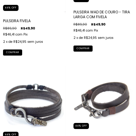
44
%
OFF
PULSEIRA WAD DE COURO - TIRA
LARGA COM FIVELA
PULSEIRA FIVELA
R$89,90
R$49,90
R$89,90
R$49,90
R$46,41
com
Pix
R$46,41
com
Pix
2
x de
R$24,95
sem juros
2
x de
R$24,95
sem juros
COMPRAR
COMPRAR
44
%
OFF
44
%
OFF