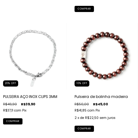
COMPRAR
20
%
OFF
10
%
OFF
PULSEIRA AÇO INOX CLIPS 3MM
Pulseira de bolinha madeira
R$49,90
R$39,90
R$50,00
R$45,00
R$37,11
com
Pix
R$41,85
com
Pix
2
x de
R$22,50
sem juros
COMPRAR