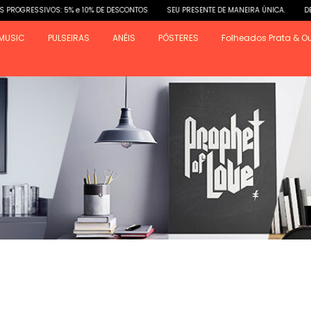
ESCONTOS
SEU PRESENTE DE MANEIRA ÚNICA.
DESCONTOS PROGRESSIVOS: 5% e 1
MUSIC
PULSEIRAS
ANÉIS
PÔSTERES
Folheados Prata & O