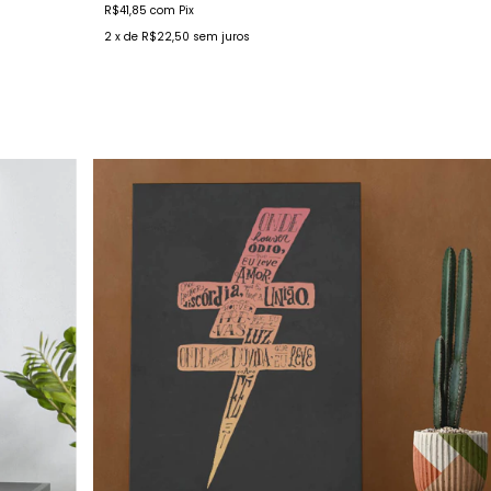
R$41,85
com
Pix
2
x de
R$22,50
sem juros