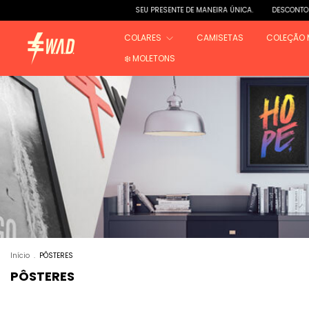
SEU PRESENTE DE MANEIRA ÚNICA.
DESCONTOS PROGRESSIVOS: 5% e 10% DE D
COLARES
CAMISETAS
COLEÇÃO 
❄️ MOLETONS
Início
.
PÔSTERES
PÔSTERES