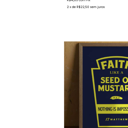
R$41,85
com
Pix
2
x de
R$22,50
sem juros