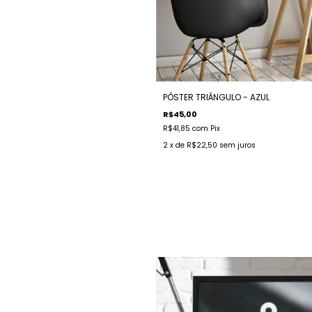
PÔSTER TRIÂNGULO - AZUL
R$45,00
R$41,85
com
Pix
2
x de
R$22,50
sem juros