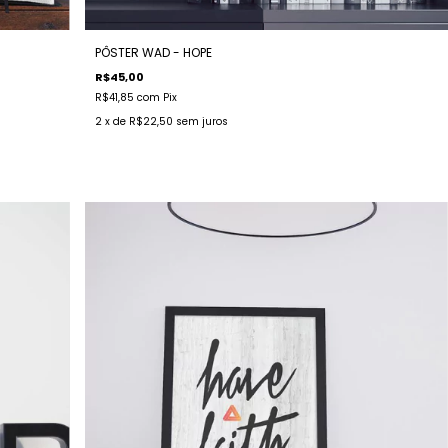
PÔSTER WAD - HOPE
R$45,00
R$41,85
com
Pix
2
x de
R$22,50
sem juros