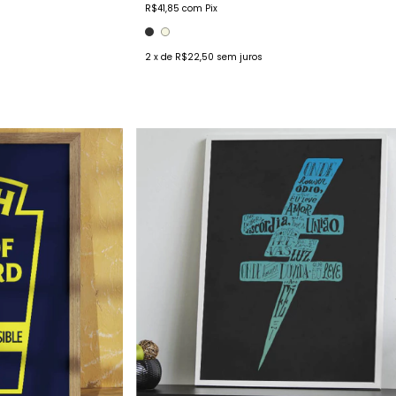
R$41,85
com
Pix
2
x de
R$22,50
sem juros