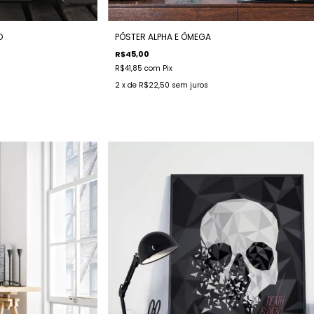
O
PÔSTER ALPHA E ÔMEGA
R$45,00
R$41,85
com
Pix
2
x de
R$22,50
sem juros