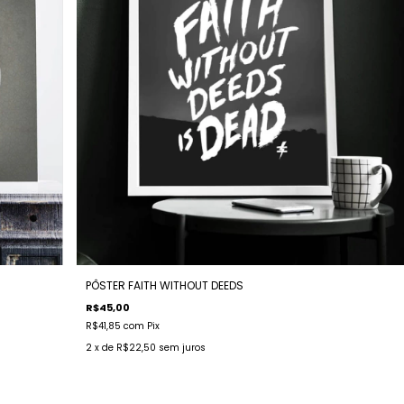
PÔSTER FAITH WITHOUT DEEDS
R$45,00
R$41,85
com
Pix
2
x de
R$22,50
sem juros