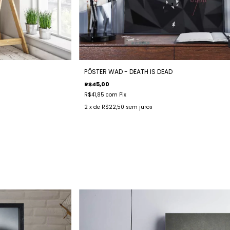
PÔSTER WAD - DEATH IS DEAD
R$45,00
R$41,85
com
Pix
2
x de
R$22,50
sem juros