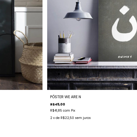
PÔSTER WE ARE N
R$45,00
R$41,85
com
Pix
2
x de
R$22,50
sem juros