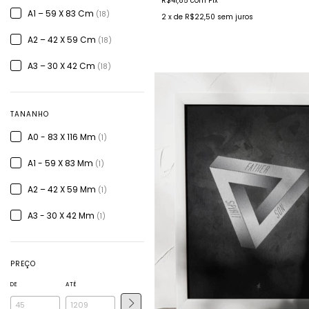
R$41,85
com
Pix
A1 – 59 X 83 Cm
(18)
2
x de
R$22,50
sem juros
A2 – 42 X 59 Cm
(18)
A3 – 30 X 42 Cm
(18)
TANANHO
A0 - 83 X 116 Mm
(1)
A1 - 59 X 83 Mm
(1)
A2 – 42 X 59 Mm
(1)
A3 - 30 X 42 Mm
(1)
PREÇO
DE
ATÉ