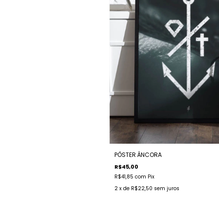
PÔSTER ÂNCORA
R$45,00
R$41,85
com
Pix
2
x de
R$22,50
sem juros