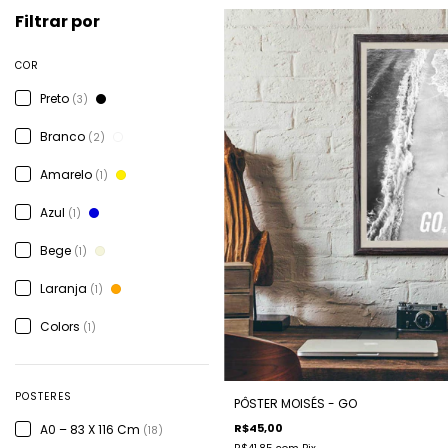
Filtrar por
COR
Preto
(3)
Branco
(2)
Amarelo
(1)
Azul
(1)
Bege
(1)
Laranja
(1)
Colors
(1)
POSTERES
PÔSTER MOISÉS - GO
R$45,00
A0 – 83 X 116 Cm
(18)