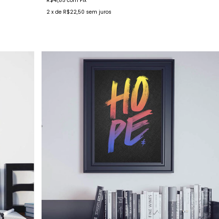
R$41,85
com
Pix
2
x de
R$22,50
sem juros