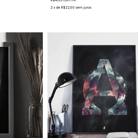
R$41,85
com
Pix
2
x de
R$22,50
sem juros