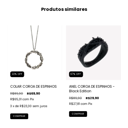
Produtos similares
22
%
OFF
67
%
OFF
COLAR COROA DE ESPINHOS
ANEL COROA DE ESPINHOS -
Black Edition
R$89,90
R$69,90
R$89,90
R$29,90
R$65,01
com
Pix
R$27,81
com
Pix
3
x de
R$23,30
sem juros
COMPRAR
COMPRAR