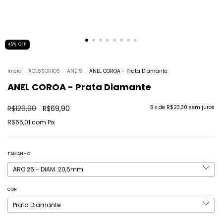
46
%
OFF
Início
.
ACESSÓRIOS
.
ANÉIS
.
ANEL COROA - Prata Diamante
ANEL COROA - Prata Diamante
R$129,90
R$69,90
3
x de
R$23,30
sem juros
R$65,01
com
Pix
TAMANHO
COR