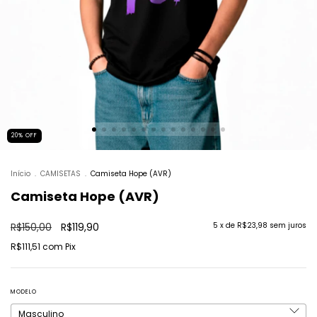
20
%
OFF
Início
.
CAMISETAS
.
Camiseta Hope (AVR)
Camiseta Hope (AVR)
R$150,00
R$119,90
5
x de
R$23,98
sem juros
R$111,51
com
Pix
MODELO