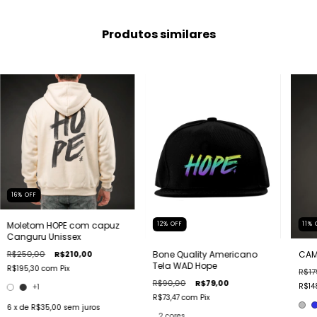
Produtos similares
16
%
OFF
Moletom HOPE com capuz
12
%
OFF
11
%
Canguru Unissex
R$250,00
R$210,00
Bone Quality Americano
CAM
Tela WAD Hope
R$195,30
com
Pix
R$17
R$90,00
R$79,00
R$14
+1
R$73,47
com
Pix
6
x de
R$35,00
sem juros
2 cores