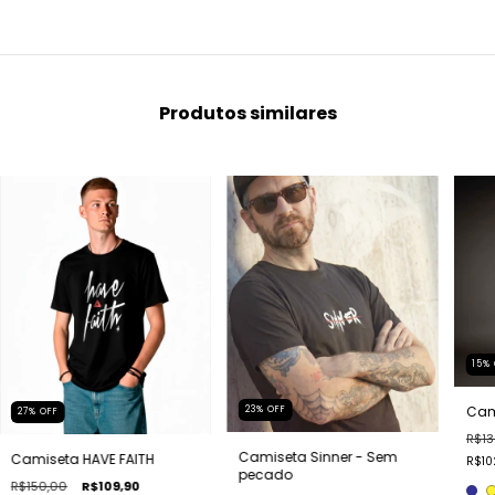
Produtos similares
15
%
Cam
23
%
OFF
27
%
OFF
R$13
Camiseta Sinner - Sem
Camiseta HAVE FAITH
R$10
pecado
R$150,00
R$109,90