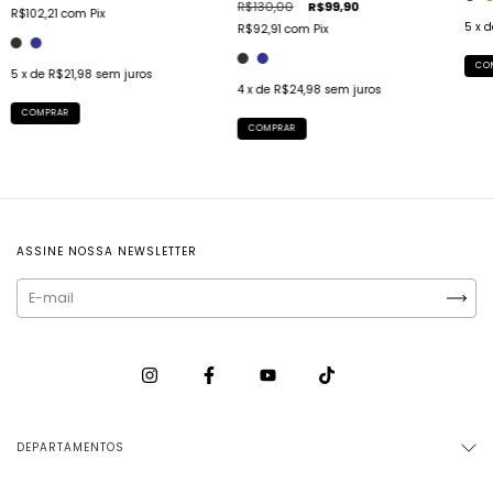
R$130,00
R$99,90
R$102,21
com
Pix
5
x 
R$92,91
com
Pix
CO
5
x de
R$21,98
sem juros
4
x de
R$24,98
sem juros
COMPRAR
COMPRAR
ASSINE NOSSA NEWSLETTER
DEPARTAMENTOS