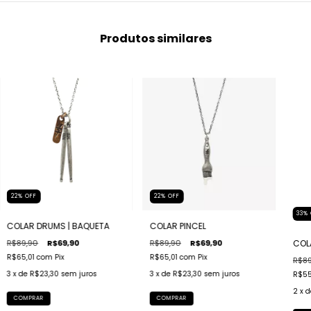
Produtos similares
22
%
OFF
22
%
OFF
33
%
COLAR DRUMS | BAQUETA
COLAR PINCEL
R$89,90
R$69,90
R$89,90
R$69,90
COLA
R$65,01
com
Pix
R$65,01
com
Pix
R$89
3
x de
R$23,30
sem juros
3
x de
R$23,30
sem juros
R$55
2
x 
COMPRAR