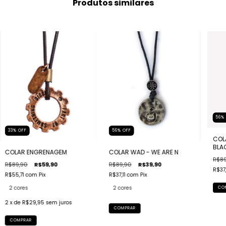
Produtos similares
56
33
%
OFF
56
%
OFF
COL
BLA
COLAR ENGRENAGEM
COLAR WAD - WE ARE N
R$89
R$89,90
R$59,90
R$89,90
R$39,90
R$37,
R$55,71
com
Pix
R$37,11
com
Pix
2 cores
2 cores
CO
2
x de
R$29,95
sem juros
COMPRAR
COMPRAR