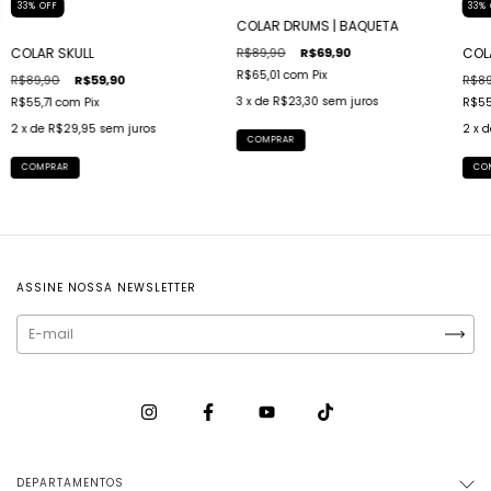
33
%
OFF
33
%
COLAR DRUMS | BAQUETA
R$89,90
R$69,90
COLAR SKULL
COL
R$65,01
com
Pix
R$89,90
R$59,90
R$89
3
x de
R$23,30
sem juros
R$55,71
com
Pix
R$55
2
x de
R$29,95
sem juros
2
x 
COMPRAR
COMPRAR
CO
ASSINE NOSSA NEWSLETTER
DEPARTAMENTOS