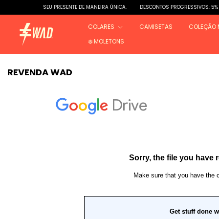
SEU PRESENTE DE MANEIRA ÚNICA.
DESCONTOS PROGRESSIVOS: 5% e 10% DE 
COLARES
CAMISETAS
COLEÇÃO 
❄️ MOLETONS
REVENDA WAD